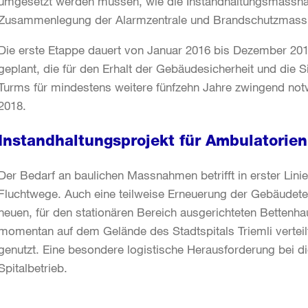
umgesetzt werden müssen, wie die Instandhaltungsmassna
Zusammenlegung der Alarmzentrale und Brandschutzmas
Die erste Etappe dauert von Januar 2016 bis Dezember 20
geplant, die für den Erhalt der Gebäudesicherheit und die 
Turms für mindestens weitere fünfzehn Jahre zwingend notw
2018.
Instandhaltungsprojekt für Ambulatorie
Der Bedarf an baulichen Massnahmen betrifft in erster Lin
Fluchtwege. Auch eine teilweise Erneuerung der Gebäudete
neuen, für den stationären Bereich ausgerichteten Bettenha
momentan auf dem Gelände des Stadtspitals Triemli verteil
genutzt. Eine besondere logistische Herausforderung bei d
Spitalbetrieb.