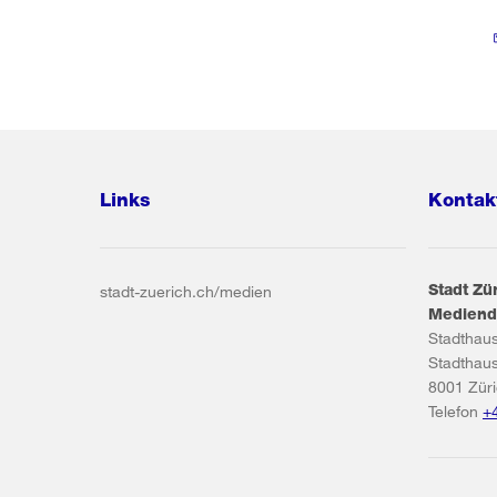
Links
Kontak
Stadt Zü
stadt-zuerich.ch/medien
Mediend
Stadthau
Stadthau
8001
Zür
Telefon
+