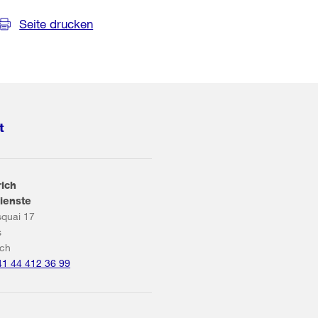
Seite drucken
t
rich
ienste
squai 17
s
ich
41 44 412 36 99