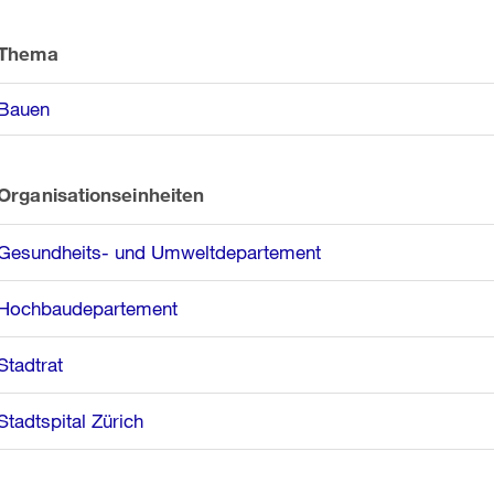
Weitere
Informationen
Thema
Bauen
Organisationseinheiten
Gesundheits- und Umweltdepartement
Hochbaudepartement
Stadtrat
Stadtspital Zürich