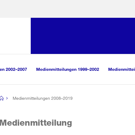
Sprunglink:
Navigation
sauswahl
vigation
m Inhalt
r Suche
gen 2002–2007
Medienmitteilungen 1999–2002
Medienmittei
Medienmitteilungen 2008–2019
[no
title]
Medienmitteilung