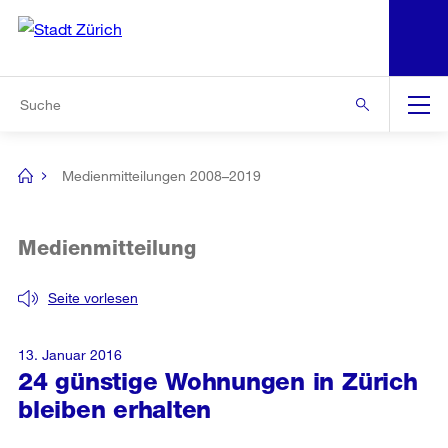
N
S
Zur Bereichsauswahl
Zur Hilfsnavigation
Zum Inhalt
Zur Suche
Suche
Global
Navigation
Medienmitteilungen 2008–2019
[no
title]
Medienmitteilung
Seite vorlesen
13. Januar 2016
24 günstige Wohnungen in Zürich
bleiben erhalten