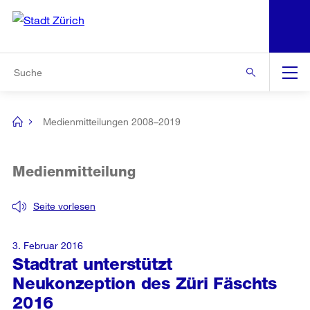
N
S
Zur Bereichsauswahl
Zur Hilfsnavigation
Zum Inhalt
Zur Suche
Suche
Global
Navigation
Medienmitteilungen 2008–2019
[no
title]
Medienmitteilung
Seite vorlesen
3. Februar 2016
Stadtrat unterstützt
Neukonzeption des Züri Fäschts
2016