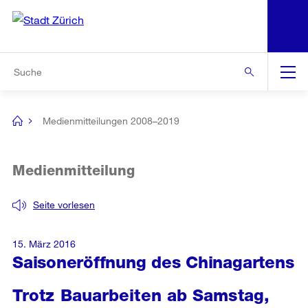
N
S
Zur Bereichsauswahl
Zur Hilfsnavigation
Zum Inhalt
Zur Suche
Suche
Global
Navigation
Medienmitteilungen 2008–2019
[no
title]
Medienmitteilung
Seite vorlesen
15. März 2016
Saisoneröffnung des Chinagartens
Trotz Bauarbeiten ab Samstag,