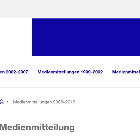
Sprunglink:
Navigation
sauswahl
vigation
m Inhalt
r Suche
gen 2002–2007
Medienmitteilungen 1999–2002
Medienmittei
Medienmitteilungen 2008–2019
[no
title]
Medienmitteilung