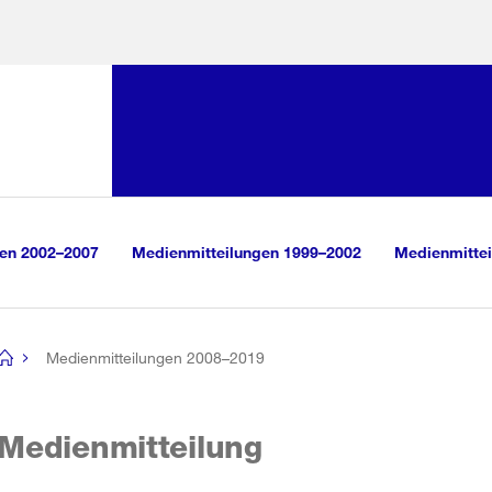
Sprunglink:
Navigation
sauswahl
vigation
m Inhalt
r Suche
gen 2002–2007
Medienmitteilungen 1999–2002
Medienmittei
Medienmitteilungen 2008–2019
[no
title]
Medienmitteilung