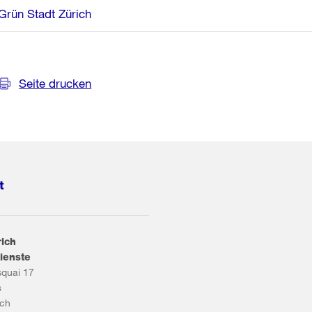
Grün Stadt Zürich
Seite drucken
t
rich
ienste
squai 17
s
ich