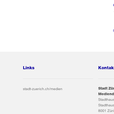
Links
Kontak
Stadt Zü
stadt-zuerich.ch/medien
Mediend
Stadthau
Stadthau
8001
Zür