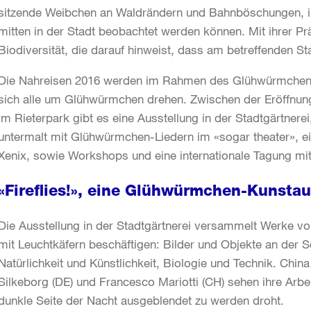
sitzende Weibchen an Waldrändern und Bahnböschungen, in
mitten in der Stadt beobachtet werden können. Mit ihrer Pr
Biodiversität, die darauf hinweist, dass am betreffenden Stand
Die Nahreisen 2016 werden im Rahmen des Glühwürmchen-F
sich alle um Glühwürmchen drehen. Zwischen der Eröffnu
im Rieterpark gibt es eine Ausstellung in der Stadtgärtnere
untermalt mit Glühwürmchen-Liedern im «sogar theater», 
Xenix, sowie Workshops und eine internationale Tagung mit
«Fireflies!», eine Glühwürmchen-Kunstau
Die Ausstellung in der Stadtgärtnerei versammelt Werke von
mit Leuchtkäfern beschäftigen: Bilder und Objekte an der Sc
Natürlichkeit und Künstlichkeit, Biologie und Technik. Chin
Silkeborg (DE) und Francesco Mariotti (CH) sehen ihre Arbe
dunkle Seite der Nacht ausgeblendet zu werden droht.