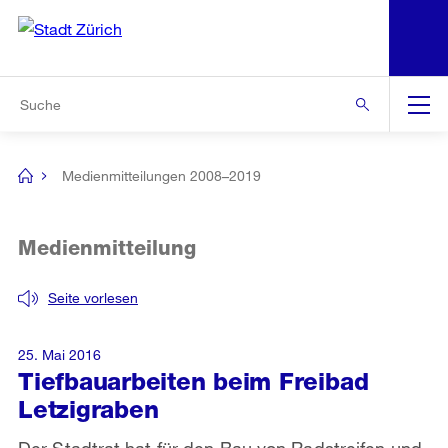
N
S
Zur Bereichsauswahl
Zur Hilfsnavigation
Zum Inhalt
Zur Suche
Suche
Global
Navigation
Medienmitteilungen 2008–2019
[no
title]
Medienmitteilung
Seite vorlesen
25. Mai 2016
Tiefbauarbeiten beim Freibad
Letzigraben
Der Stadtrat hat für den Bau von Radstreifen und