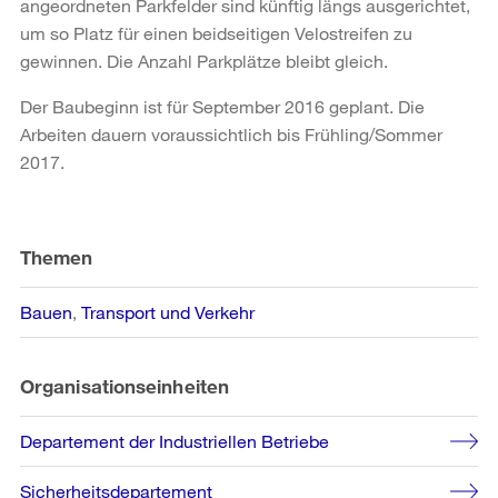
angeordneten Parkfelder sind künftig längs ausgerichtet,
um so Platz für einen beidseitigen Velostreifen zu
gewinnen. Die Anzahl Parkplätze bleibt gleich.
Der Baubeginn ist für September 2016 geplant. Die
Arbeiten dauern voraussichtlich bis Frühling/Sommer
2017.
Weitere
Informationen
Themen
Bauen
Transport und Verkehr
Organisationseinheiten
Departement der Industriellen Betriebe
Sicherheitsdepartement