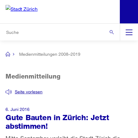
N
S
Zu den weiteren Informationen
Zur Bereichsauswahl
Zur Hilfsnavigation
Zum Inhalt
Zur Suche
Suche
Global
Navigation
Medienmitteilungen 2008–2019
[no
title]
Medienmitteilung
Seite vorlesen
6. Juni 2016
Gute Bauten in Zürich: Jetzt
abstimmen!
Mitte September verleiht die Stadt Zürich die