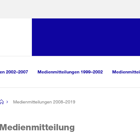
Sprunglink:
Navigation
sauswahl
vigation
m Inhalt
r Suche
gen 2002–2007
Medienmitteilungen 1999–2002
Medienmittei
Medienmitteilungen 2008–2019
[no
title]
Medienmitteilung