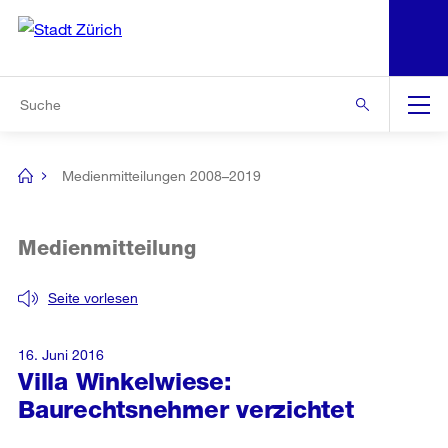
N
S
Zur Bereichsauswahl
Zur Hilfsnavigation
Zum Inhalt
Zur Suche
Suche
Global
Navigation
Medienmitteilungen 2008–2019
[no
title]
Medienmitteilung
Seite vorlesen
16. Juni 2016
Villa Winkelwiese:
Baurechtsnehmer verzichtet