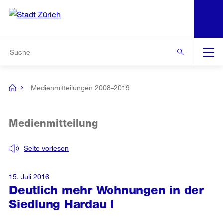
N
S
Zur Bereichsauswahl
Zur Hilfsnavigation
Zum Inhalt
Zur Suche
Suche
Global
Navigation
Medienmitteilungen 2008–2019
[no
title]
Medienmitteilung
Seite vorlesen
15. Juli 2016
Deutlich mehr Wohnungen in der
Siedlung Hardau I