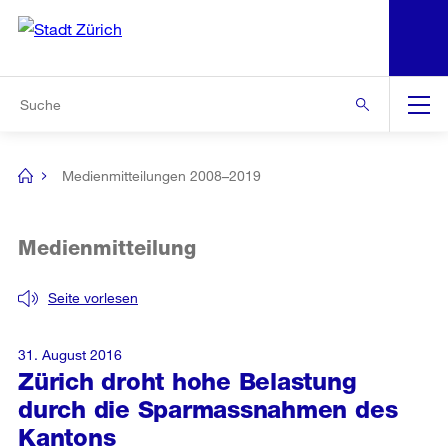
N
S
Zur Bereichsauswahl
Zur Hilfsnavigation
Zum Inhalt
Zur Suche
Suche
Global
Navigation
Medienmitteilungen 2008–2019
[no
title]
Medienmitteilung
Seite vorlesen
31. August 2016
Zürich droht hohe Belastung
durch die Sparmassnahmen des
Kantons