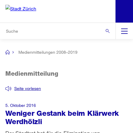
N
S
Zur Bereichsauswahl
Zur Hilfsnavigation
Zum Inhalt
Zur Suche
Suche
Global
Navigation
Medienmitteilungen 2008–2019
[no
title]
Medienmitteilung
Seite vorlesen
5. Oktober 2016
Weniger Gestank beim Klärwerk
Werdhölzli
Der Stadtrat hat für die Elimination von