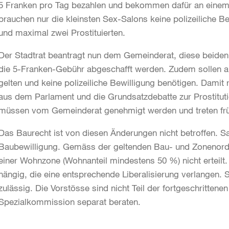
5 Franken pro Tag bezahlen und bekommen dafür an einem 
brauchen nur die kleinsten Sex-Salons keine polizeiliche 
und maximal zwei Prostituierten.
Der Stadtrat beantragt nun dem Gemeinderat, diese beiden
die 5-Franken-Gebühr abgeschafft werden. Zudem sollen a
gelten und keine polizeiliche Bewilligung benötigen. Damit 
aus dem Parlament und die Grundsatzdebatte zur Prostitu
müssen vom Gemeinderat genehmigt werden und treten früh
Das Baurecht ist von diesen Änderungen nicht betroffen. S
Baubewilligung. Gemäss der geltenden Bau- und Zonenordn
einer Wohnzone (Wohnanteil mindestens 50 %) nicht erteilt
hängig, die eine entsprechende Liberalisierung verlangen.
zulässig. Die Vorstösse sind nicht Teil der fortgeschritte
Spezialkommission separat beraten.