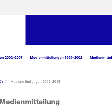
Sprunglink:
Navigation
sauswahl
vigation
m Inhalt
r Suche
gen 2002–2007
Medienmitteilungen 1999–2002
Medienmittei
Medienmitteilungen 2008–2019
[no
title]
Medienmitteilung