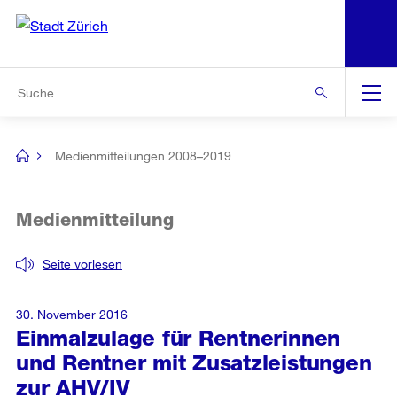
N
S
Zur Bereichsauswahl
Zur Hilfsnavigation
Zum Inhalt
Zur Suche
Suche
Global
Navigation
Medienmitteilungen 2008–2019
[no
title]
Medienmitteilung
Seite vorlesen
30. November 2016
Einmalzulage für Rentnerinnen
und Rentner mit Zusatzleistungen
zur AHV/IV