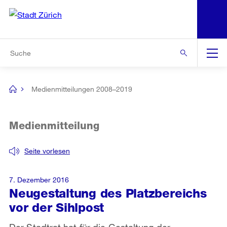
N
S
Zur Bereichsauswahl
Zur Hilfsnavigation
Zum Inhalt
Zur Suche
Suche
Global
Navigation
Medienmitteilungen 2008–2019
[no
title]
Medienmitteilung
Seite vorlesen
7. Dezember 2016
Neugestaltung des Platzbereichs
vor der Sihlpost
Der Stadtrat hat für die Gestaltung der