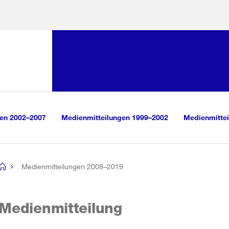
Sprunglink:
Navigation
sauswahl
vigation
m Inhalt
r Suche
gen 2002–2007
Medienmitteilungen 1999–2002
Medienmittei
Medienmitteilungen 2008–2019
[no
title]
Medienmitteilung