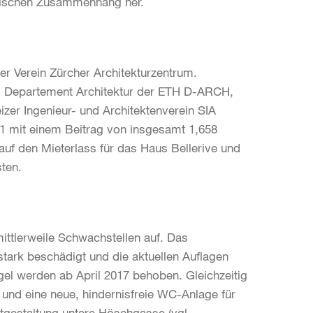
atischen Zusammenhang her.
der Verein Zürcher Architekturzentrum.
as Departement Architektur der ETH D-ARCH,
zer Ingenieur- und Architektenverein SIA
021 mit einem Beitrag von insgesamt 1,658
 auf den Mieterlass für das Haus Bellerive und
sten.
ittlerweile Schwachstellen auf. Das
stark beschädigt und die aktuellen Auflagen
gel werden ab April 2017 behoben. Gleichzeitig
und eine neue, hindernisfreie WC-Anlage für
gestaltung untere Höschgasse (vgl.