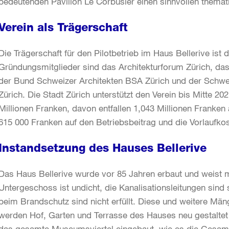
bedeutenden Pavillon Le Corbusier einen sinnvollen them
Verein als Trägerschaft
Die Trägerschaft für den Pilotbetrieb im Haus Bellerive ist 
Gründungsmitglieder sind das Architekturforum Zürich, d
der Bund Schweizer Architekten BSA Zürich und der Schwei
Zürich. Die Stadt Zürich unterstützt den Verein bis Mitte 2
Millionen Franken, davon entfallen 1,043 Millionen Franken
615 000 Franken auf den Betriebsbeitrag und die Vorlaufko
Instandsetzung des Hauses Bellerive
Das Haus Bellerive wurde vor 85 Jahren erbaut und weist m
Untergeschoss ist undicht, die Kanalisationsleitungen sind 
beim Brandschutz sind nicht erfüllt. Diese und weitere Män
werden Hof, Garten und Terrasse des Hauses neu gestaltet 
das gesamte Museumsviertel eingebaut, wie es die Gesamt