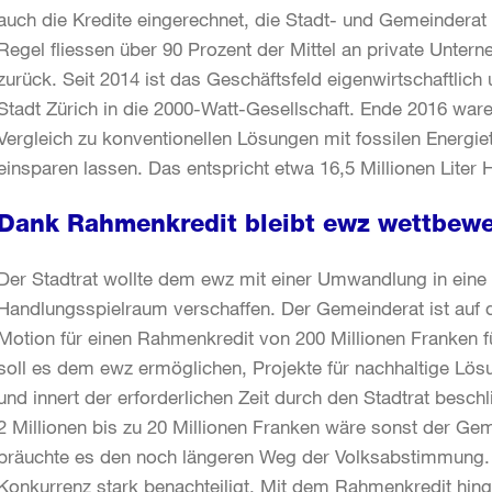
auch die Kredite eingerechnet, die Stadt- und Gemeinderat 
Regel fliessen über 90 Prozent der Mittel an private Unter
zurück. Seit 2014 ist das Geschäftsfeld eigenwirtschaftlich
Stadt Zürich in die 2000-Watt-Gesellschaft. Ende 2016 ware
Vergleich zu konventionellen Lösungen mit fossilen Energie
einsparen lassen. Das entspricht etwa 16,5 Millionen Liter H
Dank Rahmenkredit bleibt ewz wettbewe
Der Stadtrat wollte dem ewz mit einer Umwandlung in eine ö
Handlungsspielraum verschaffen. Der Gemeinderat ist auf de
Motion für einen Rahmenkredit von 200 Millionen Franken f
soll es dem ewz ermöglichen, Projekte für nachhaltige Lös
und innert der erforderlichen Zeit durch den Stadtrat besc
2 Millionen bis zu 20 Millionen Franken wäre sonst der Ge
bräuchte es den noch längeren Weg der Volksabstimmung
Konkurrenz stark benachteiligt. Mit dem Rahmenkredit hin