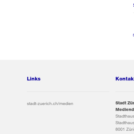
Links
Kontak
Stadt Zü
stadt-zuerich.ch/medien
Mediend
Stadthau
Stadthau
8001
Zür