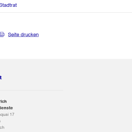
Stadtrat
Seite drucken
t
rich
ienste
squai 17
s
ich