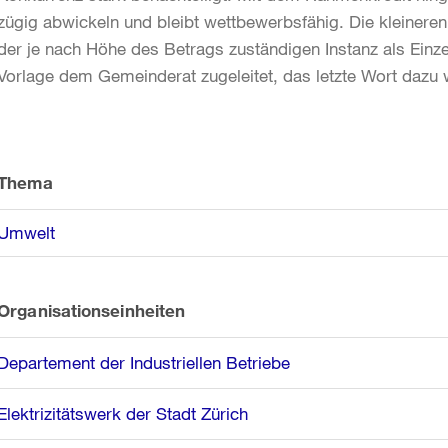
zügig abwickeln und bleibt wettbewerbsfähig. Die kleineren
der je nach Höhe des Betrags zuständigen Instanz als Einzel
Vorlage dem Gemeinderat zugeleitet, das letzte Wort dazu
Weitere
Informationen
Thema
Umwelt
Organisationseinheiten
Departement der Industriellen Betriebe
Elektrizitätswerk der Stadt Zürich