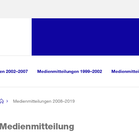
Sprunglink:
Navigation
sauswahl
vigation
m Inhalt
r Suche
gen 2002–2007
Medienmitteilungen 1999–2002
Medienmittei
Medienmitteilungen 2008–2019
[no
title]
Medienmitteilung