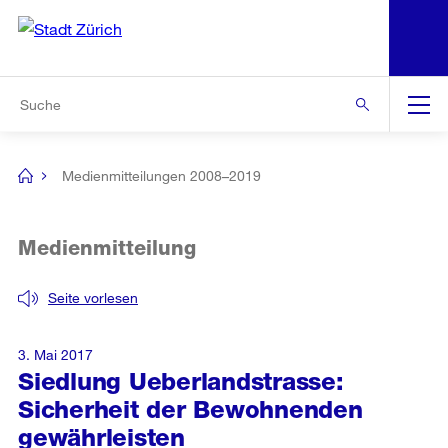
N
S
Zur Bereichsauswahl
Zur Hilfsnavigation
Zum Inhalt
Zur Suche
Suche
Global
Navigation
Medienmitteilungen 2008–2019
[no
title]
Medienmitteilung
Seite vorlesen
3. Mai 2017
Siedlung Ueberlandstrasse:
Sicherheit der Bewohnenden
gewährleisten