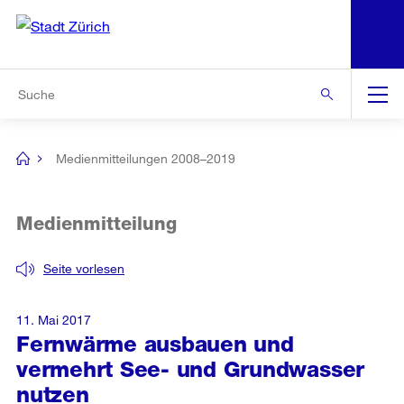
N
S
Zur Bereichsauswahl
Zur Hilfsnavigation
Zum Inhalt
Zur Suche
Suche
Global
Navigation
Medienmitteilungen 2008–2019
[no
title]
Medienmitteilung
Seite vorlesen
11. Mai 2017
Fernwärme ausbauen und
vermehrt See- und Grundwasser
nutzen