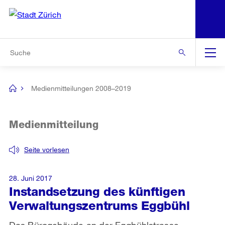
N
S
Zur Bereichsauswahl
Zur Hilfsnavigation
Zum Inhalt
Zur Suche
Suche
Global
Navigation
Medienmitteilungen 2008–2019
[no
title]
Medienmitteilung
Seite vorlesen
28. Juni 2017
Instandsetzung des künftigen
Verwaltungszentrums Eggbühl
Das Bürogebäude an der Eggbühlstrasse