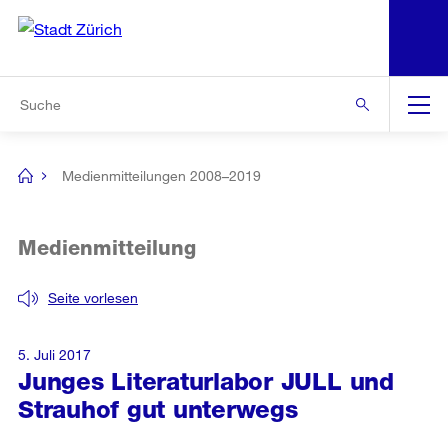
N
S
Zur Bereichsauswahl
Zur Hilfsnavigation
Zum Inhalt
Zur Suche
Suche
Global
Navigation
Medienmitteilungen 2008–2019
[no
title]
Medienmitteilung
Seite vorlesen
5. Juli 2017
Junges Literaturlabor JULL und
Strauhof gut unterwegs