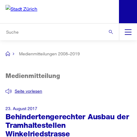
N
S
Zur Bereichsauswahl
Zur Hilfsnavigation
Zum Inhalt
Zur Suche
Suche
Global
Navigation
Medienmitteilungen 2008–2019
[no
title]
Medienmitteilung
Seite vorlesen
23. August 2017
Behindertengerechter Ausbau der
Tramhaltestellen
Winkelriedstrasse