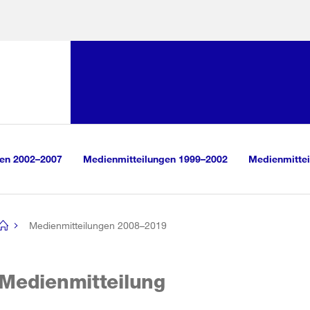
Sprunglink:
Navigation
sauswahl
vigation
m Inhalt
r Suche
gen 2002–2007
Medienmitteilungen 1999–2002
Medienmittei
Medienmitteilungen 2008–2019
[no
title]
Medienmitteilung