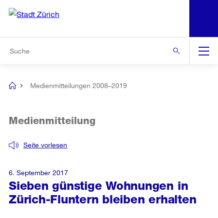
N
S
Zur Bereichsauswahl
Zur Hilfsnavigation
Zum Inhalt
Zur Suche
Suche
Global
Navigation
Medienmitteilungen 2008–2019
[no
title]
Medienmitteilung
Seite vorlesen
6. September 2017
Sieben günstige Wohnungen in
Zürich-Fluntern bleiben erhalten