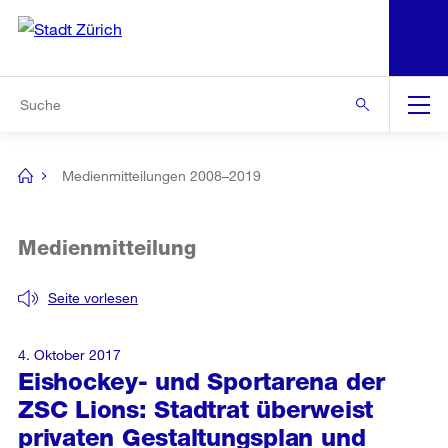
N
S
Zur Bereichsauswahl
Zur Hilfsnavigation
Zum Inhalt
Zur Suche
Suche
Global
Navigation
Medienmitteilungen 2008–2019
[no
title]
Medienmitteilung
Seite vorlesen
4. Oktober 2017
Eishockey- und Sportarena der
ZSC Lions: Stadtrat überweist
privaten Gestaltungsplan und