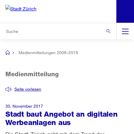
N
S
Zur Bereichsauswahl
Zur Hilfsnavigation
Zum Inhalt
Zur Suche
Suche
Global
Navigation
Medienmitteilungen 2008–2019
[no
title]
Medienmitteilung
Seite vorlesen
30. November 2017
Stadt baut Angebot an digitalen
Werbeanlagen aus
Die Stadt Zürich geht mit dem Trend der