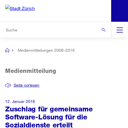
N
S
Zur Bereichsauswahl
Zur Hilfsnavigation
Zum Inhalt
Zur Suche
Suche
Global
Navigation
Medienmitteilungen 2008–2019
[no
title]
Medienmitteilung
Seite vorlesen
12. Januar 2018
Zuschlag für gemeinsame
Software-Lösung für die
Sozialdienste erteilt