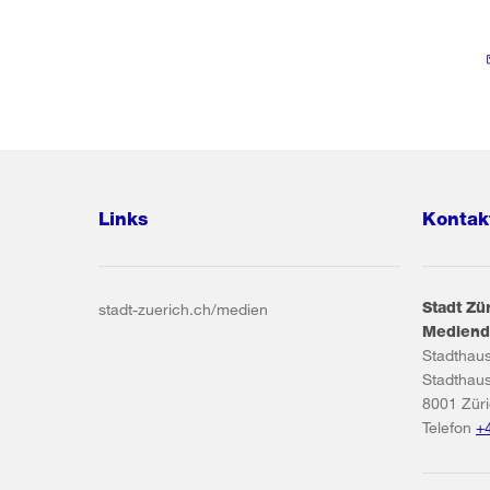
Links
Kontak
Stadt Zü
stadt-zuerich.ch/medien
Mediend
Stadthau
Stadthau
8001
Zür
Telefon
+