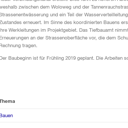
weshalb zwischen dem Woloweg und der Tannenrauchstrasse
Strassenentwässerung und ein Teil der Wasserverteilleitun
Zustandes erneuert. Im Sinne des koordinierten Bauens er
ihre Werkleitungen im Projektgebiet. Das Tiefbauamt nim
Erneuerungen an der Strassenoberfläche vor, die dem Sch
Rechnung tragen.
Der Baubeginn ist für Frühling 2019 geplant. Die Arbeiten 
Weitere
Informationen
Thema
Bauen