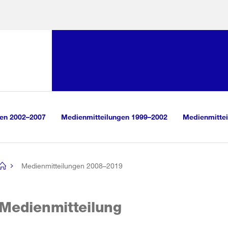
Sprunglink:
Navigation
sauswahl
vigation
m Inhalt
r Suche
gen 2002–2007
Medienmitteilungen 1999–2002
Medienmittei
Medienmitteilungen 2008–2019
[no
title]
Medienmitteilung