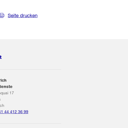
Seite drucken
t
rich
ienste
squai 17
s
ich
41 44 412 36 99