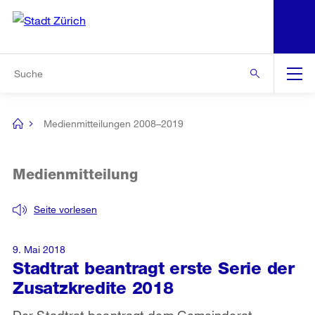
N
S
Zur Bereichsauswahl
Zur Hilfsnavigation
Zum Inhalt
Zur Suche
Suche
Global
Navigation
Medienmitteilungen 2008–2019
[no
title]
Medienmitteilung
Seite vorlesen
9. Mai 2018
Stadtrat beantragt erste Serie der
Zusatzkredite 2018
Der Stadtrat beantragt dem Gemeinderat