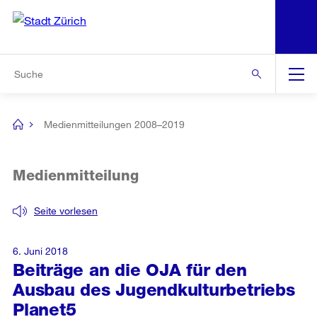
N
S
Zur Bereichsauswahl
Zur Hilfsnavigation
Zum Inhalt
Zur Suche
Suche
Global
Navigation
Medienmitteilungen 2008–2019
[no
title]
Medienmitteilung
Seite vorlesen
6. Juni 2018
Beiträge an die OJA für den
Ausbau des Jugendkulturbetriebs
Planet5