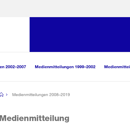
Sprunglink:
Navigation
sauswahl
vigation
m Inhalt
r Suche
gen 2002–2007
Medienmitteilungen 1999–2002
Medienmittei
Medienmitteilungen 2008–2019
[no
title]
Medienmitteilung