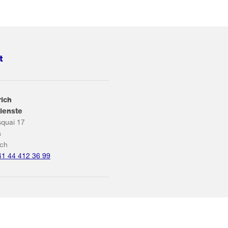
t
rich
ienste
squai 17
s
ich
41 44 412 36 99