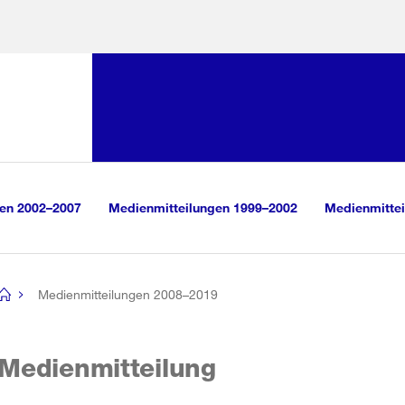
Sprunglink:
Navigation
sauswahl
vigation
m Inhalt
r Suche
gen 2002–2007
Medienmitteilungen 1999–2002
Medienmittei
Medienmitteilungen 2008–2019
[no
title]
Medienmitteilung