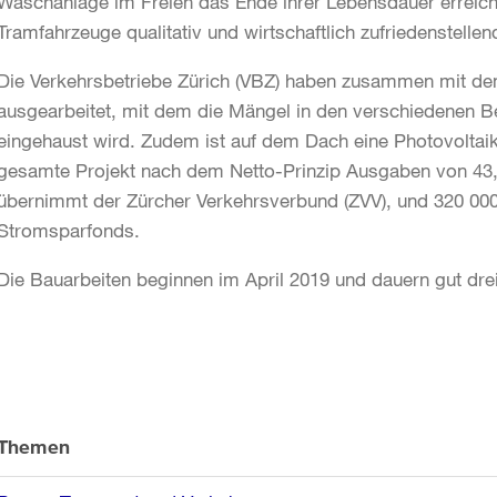
Waschanlage im Freien das Ende ihrer Lebensdauer erreicht
Tramfahrzeuge qualitativ und wirtschaftlich zufriedenstellen
Die Verkehrsbetriebe Zürich (VBZ) haben zusammen mit de
ausgearbeitet, mit dem die Mängel in den verschiedenen 
eingehaust wird. Zudem ist auf dem Dach eine Photovoltaik
gesamte Projekt nach dem Netto-Prinzip Ausgaben von 43,32
übernimmt der Zürcher Verkehrsverbund (ZVV), und 320 00
Stromsparfonds.
Die Bauarbeiten beginnen im April 2019 und dauern gut drei
Weitere
Informationen
Themen