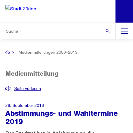
N
S
Zur Bereichsauswahl
Zur Hilfsnavigation
Zum Inhalt
Zur Suche
Suche
Global
Navigation
Medienmitteilungen 2008–2019
[no
title]
Medienmitteilung
Seite vorlesen
26. September 2018
Abstimmungs- und Wahltermine
2019
Der Stadtrat hat in Anlehnung an die