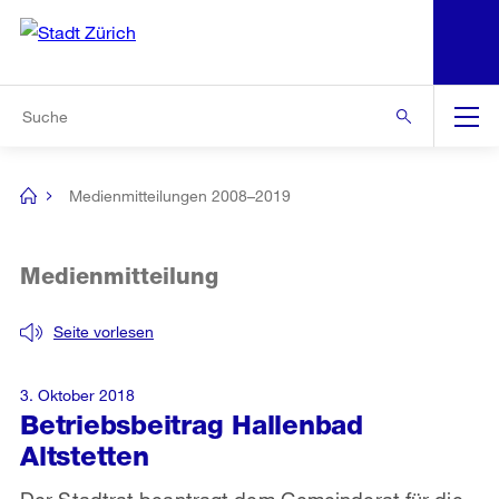
N
S
Zur Bereichsauswahl
Zur Hilfsnavigation
Zum Inhalt
Zur Suche
Suche
Global
Navigation
Medienmitteilungen 2008–2019
[no
title]
Medienmitteilung
Seite vorlesen
3. Oktober 2018
Betriebsbeitrag Hallenbad
Altstetten
Der Stadtrat beantragt dem Gemeinderat für die