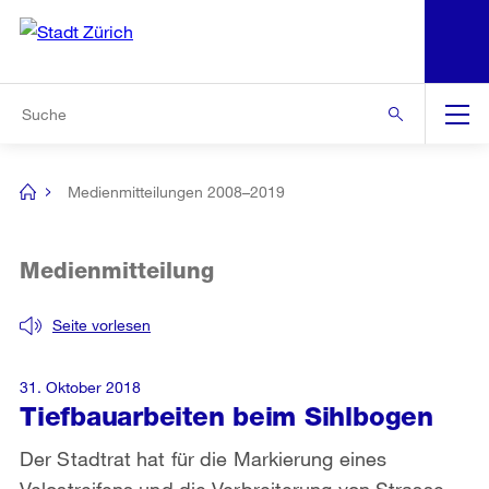
N
S
Zur Bereichsauswahl
Zur Hilfsnavigation
Zum Inhalt
Zur Suche
Suche
Global
Navigation
Medienmitteilungen 2008–2019
[no
title]
Medienmitteilung
Seite vorlesen
31. Oktober 2018
Tiefbauarbeiten beim Sihlbogen
Der Stadtrat hat für die Markierung eines
Velostreifens und die Verbreiterung von Strasse