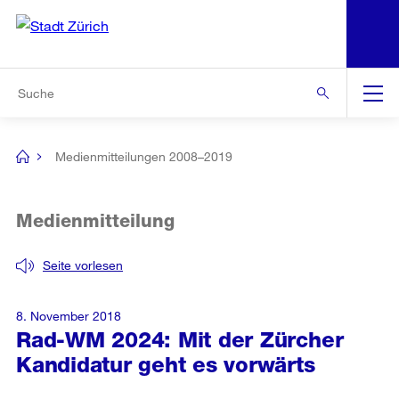
N
S
Zur Bereichsauswahl
Zur Hilfsnavigation
Zum Inhalt
Zur Suche
Suche
Global
Navigation
Medienmitteilungen 2008–2019
[no
title]
Medienmitteilung
Seite vorlesen
8. November 2018
Rad-WM 2024: Mit der Zürcher
Kandidatur geht es vorwärts