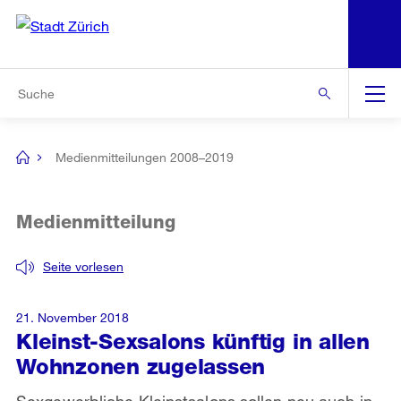
N
S
Zur Bereichsauswahl
Zur Hilfsnavigation
Zum Inhalt
Zur Suche
Suche
Global
Navigation
Medienmitteilungen 2008–2019
[no
title]
Medienmitteilung
Seite vorlesen
21. November 2018
Kleinst-Sexsalons künftig in allen
Wohnzonen zugelassen
Sexgewerbliche Kleinstsalons sollen neu auch in