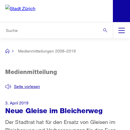
N
S
Zur Bereichsauswahl
Zur Hilfsnavigation
Zum Inhalt
Zur Suche
Suche
Global
Navigation
Medienmitteilungen 2008–2019
[no
title]
Medienmitteilung
Seite vorlesen
3. April 2019
Neue Gleise im Bleicherweg
Der Stadtrat hat für den Ersatz von Gleisen im
Bleicherweg und Verbesserungen für den Fuss-