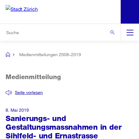
N
S
Zur Bereichsauswahl
Zur Hilfsnavigation
Zum Inhalt
Zur Suche
Suche
Global
Navigation
Medienmitteilungen 2008–2019
[no
title]
Medienmitteilung
Seite vorlesen
8. Mai 2019
Sanierungs- und
Gestaltungsmassnahmen in der
Sihlfeld- und Ernastrasse