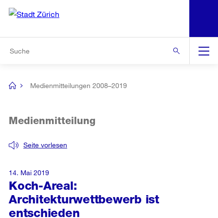
N
S
Zur Bereichsauswahl
Zur Hilfsnavigation
Zum Inhalt
Zur Suche
Suche
Global
Navigation
Medienmitteilungen 2008–2019
[no
title]
Medienmitteilung
Seite vorlesen
14. Mai 2019
Koch-Areal:
Architekturwettbewerb ist
entschieden