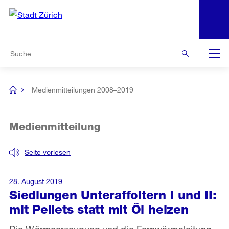
N
S
Zur Bereichsauswahl
Zur Hilfsnavigation
Zum Inhalt
Zur Suche
Suche
Global
Navigation
Medienmitteilungen 2008–2019
[no
title]
Medienmitteilung
Seite vorlesen
28. August 2019
Siedlungen Unteraffoltern I und II:
mit Pellets statt mit Öl heizen
Die Wärmeerzeugung und die Fernwärmeleitung