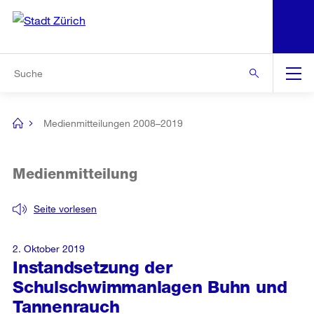
N
S
Zur Bereichsauswahl
Zur Hilfsnavigation
Zum Inhalt
Zur Suche
Suche
Global
Navigation
Medienmitteilungen 2008–2019
[no
title]
Medienmitteilung
Seite vorlesen
2. Oktober 2019
Instandsetzung der
Schulschwimmanlagen Buhn und
Tannenrauch