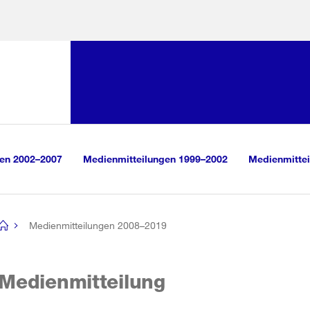
Sprunglink:
Navigation
sauswahl
vigation
m Inhalt
r Suche
gen 2002–2007
Medienmitteilungen 1999–2002
Medienmittei
Medienmitteilungen 2008–2019
[no
title]
Medienmitteilung