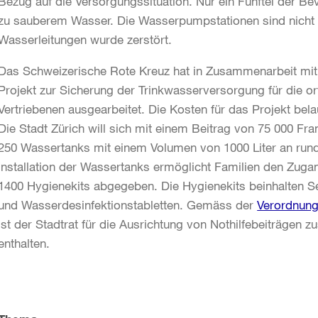
Bezug auf die Versorgungssituation. Nur ein Fünftel der Be
zu sauberem Wasser. Die Wasserpumpstationen sind nicht m
Wasserleitungen wurde zerstört.
Das Schweizerische Rote Kreuz hat in Zusammenarbeit mi
Projekt zur Sicherung der Trinkwasserversorgung für die o
Vertriebenen ausgearbeitet. Die Kosten für das Projekt bela
Die Stadt Zürich will sich mit einem Beitrag von 75 000 Fr
250 Wassertanks mit einem Volumen von 1000 Liter an rund
Installation der Wassertanks ermöglicht Familien den Zug
1400 Hygienekits abgegeben. Die Hygienekits beinhalten 
und Wasserdesinfektionstabletten. Gemäss der
Verordnung
ist der Stadtrat für die Ausrichtung von Nothilfebeiträgen z
enthalten.
Weitere
Informationen