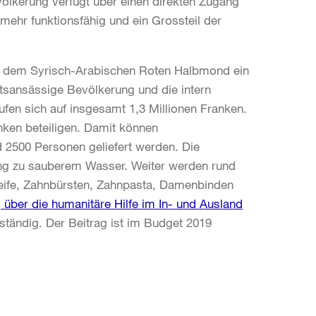
völkerung verfügt über einen direkten Zugang
ehr funktionsfähig und ein Grossteil der
t dem Syrisch-Arabischen Roten Halbmond ein
rtsansässige Bevölkerung und die intern
ufen sich auf insgesamt 1,3 Millionen Franken.
anken beteiligen. Damit können
 2500 Personen geliefert werden. Die
ang zu sauberem Wasser. Weiter werden rund
Seife, Zahnbürsten, Zahnpasta, Damenbinden
 über die humanitäre Hilfe im In- und Ausland
uständig. Der Beitrag ist im Budget 2019