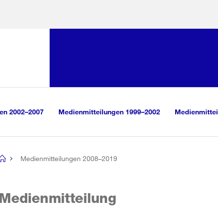
Sprunglink:
Navigation
sauswahl
vigation
m Inhalt
r Suche
gen 2002–2007
Medienmitteilungen 1999–2002
Medienmittei
Medienmitteilungen 2008–2019
[no
title]
Medienmitteilung