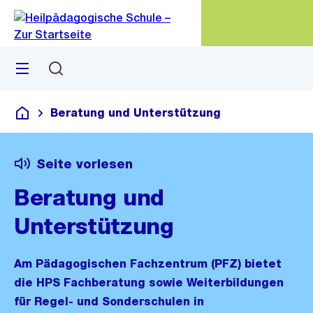
Zu
Zu
Sprunglink
Navigation
Menü
Suchen
M
öf
Beratung und Unterstützung
Heilpädagogische Schule
Seite vorlesen
Beratung und
Unterstützung
Am Pädagogischen Fachzentrum (PFZ) bietet
die HPS Fachberatung sowie Weiterbildungen
für Regel- und Sonderschulen in