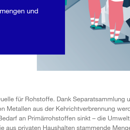
llmengen und
 Quelle für Rohstoffe. Dank Separatsammlung 
 Metallen aus der Kehrichtverbrennung werde
edarf an Primärrohstoffen sinkt – die Umwelt
ie aus privaten Haushalten stammende Menge a