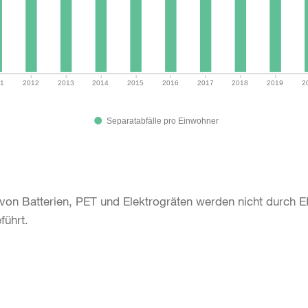
1
2012
2013
2014
2015
2016
2017
2018
2019
2
Separatabfälle pro Einwohner
on Batterien, PET und Elektrogräten werden nicht durch E
führt.