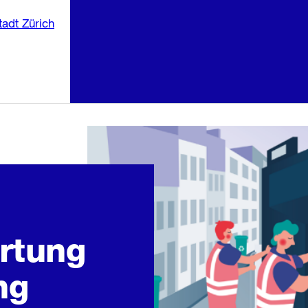
Sprunglink:
Navigation
m Inhalt
rtung
ng