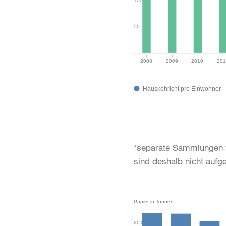
100
50
2008
2009
2010
201
Hauskehricht pro Einwohner
*separate Sammlungen v
sind deshalb nicht aufge
Papier in Tonnen
20 000