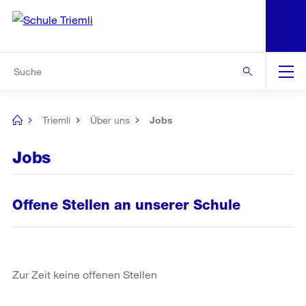
N
S
Zur Bereichsauswahl
Zur Hilfsnavigation
Zum Inhalt
Zur Suche
Suche
Global
Navigation
Triemli
Über uns
Jobs
[no
title]
Jobs
Offene Stellen an unserer Schule
Zur Zeit keine offenen Stellen