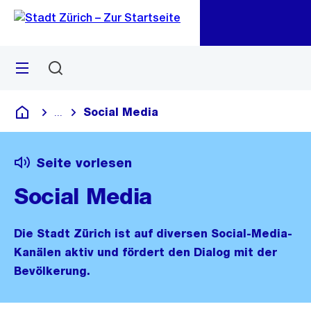
Zu
Zu
Sprunglink
Navigation
Menü
Suchen
M
öf
Social Media
...
Blende alle Breadcrumbs ein
Deutsch
Seite vorlesen
Social Media
Die Stadt Zürich ist auf diversen Social-Media-
Kanälen aktiv und fördert den Dialog mit der
Bevölkerung.