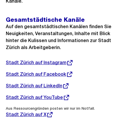
Kanäle.
Gesamtstädtische Kanäle
Auf den gesamtstädtischen Kanälen finden Sie
Neuigkeiten, Veranstaltungen, Inhalte mit Blick
hinter die Kulissen und Informationen zur Stadt
Zürich als Arbeitgeberin.
Externer
Stadt Zürich auf Instagram
Link:
Externer
Stadt Zürich auf Facebook
Link:
Externer
Stadt Zürich auf LinkedIn
Link:
Externer
Stadt Zürich auf YouTube
Link:
Externer
Aus Ressourcengründen posten wir nur im Notfall.
Link:
Stadt Zürich auf X