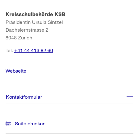
Kreisschulbehörde KSB
Präsidentin Ursula Sintzel
Dachslernstrasse 2
8048 Zürich
Tel.
+41 44 413 82 60
Webseite
Kontaktformular
Weitere
Seite drucken
Informationen