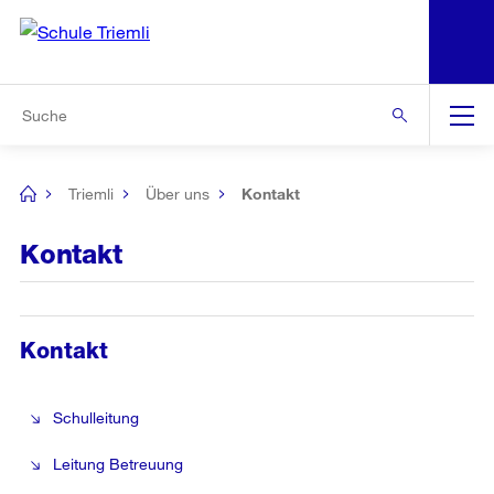
N
S
Zur Bereichsauswahl
Zur Hilfsnavigation
Zum Inhalt
Zur Suche
Suche
Global
Navigation
Triemli
Über uns
Kontakt
[no
title]
Kontakt
Kontakt
Schulleitung
Leitung Betreuung